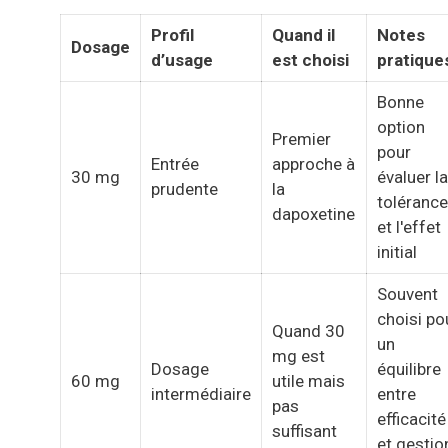
Profil
Quand il
Notes
Dosage
d’usage
est choisi
pratique
Bonne
option
Premier
pour
Entrée
approche à
30 mg
évaluer la
prudente
la
tolérance
dapoxetine
et l'effet
initial
Souvent
choisi po
Quand 30
un
mg est
Dosage
équilibre
60 mg
utile mais
intermédiaire
entre
pas
efficacité
suffisant
et gestio