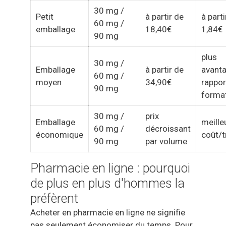
30 mg /
Petit
à partir de
à parti
60 mg /
emballage
18,40€
1,84€
90 mg
plus
30 mg /
Emballage
à partir de
avanta
60 mg /
moyen
34,90€
rappor
90 mg
forma
30 mg /
prix
Emballage
meille
60 mg /
décroissant
économique
coût/t
90 mg
par volume
Pharmacie en ligne : pourquoi
de plus en plus d'hommes la
préfèrent
Acheter en pharmacie en ligne ne signifie
pas seulement économiser du temps. Pour