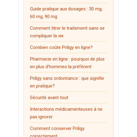
Female Cialis
Guide pratique aux dosages : 30 mg,
60 mg, 90 mg
Kamagra
Comment titrer le traitement sans se
Motilium
compliquer la vie
Accutane
Combien coûte Priligy en ligne?
Cytotec
Pharmacie en ligne : pourquoi de plus
Dapoxetine
en plus d'hommes la préfèrent
Zithromax
Priligy sans ordonnance : que signifie
en pratique?
Xenical
Sécurité avant tout
Propecia
Interactions médicamenteuses à ne
Doxycycline
pas ignorer
Fildena
Comment conserver Priligy
Cenforce
correctement