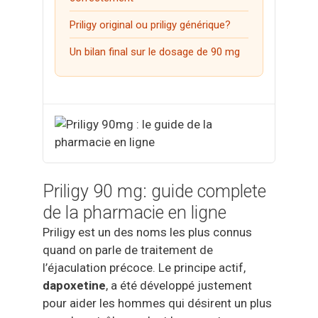
Vidalista
Priligy original ou priligy générique?
Tadalista
Un bilan final sur le dosage de 90 mg
Cialis Daily
Cialis Soft
Viagra Soft
Cialis Super Active
Cenforce Professional
Priligy 90 mg: guide complete
Viagra Super Active
de la pharmacie en ligne
Kamagra Oral Jelly
Priligy est un des noms les plus connus
quand on parle de traitement de
l’éjaculation précoce. Le principe actif,
dapoxetine
, a été développé justement
pour aider les hommes qui désirent un plus