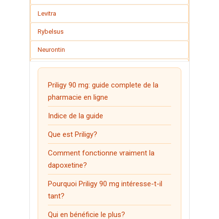
Levitra
Rybelsus
Neurontin
Seroquel
Priligy 90 mg: guide complete de la
Lasix
pharmacie en ligne
Clomid
Indice de la guide
Stromectol
Que est Priligy?
Prednisolone
Comment fonctionne vraiment la
Amoxil
dapoxetine?
Viagra Professional
Pourquoi Priligy 90 mg intéresse-t-il
Cialis Professional
tant?
Female Viagra
Qui en bénéficie le plus?