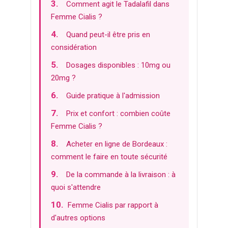
Comment agit le Tadalafil dans
Amoxil
Femme Cialis ?
Viagra Professional
Quand peut-il être pris en
considération
Cialis Professional
Dosages disponibles : 10mg ou
Female Viagra
20mg ?
Female Cialis
Guide pratique à l'admission
Kamagra
Prix et confort : combien coûte
Motilium
Femme Cialis ?
Accutane
Acheter en ligne de Bordeaux :
comment le faire en toute sécurité
Cytotec
De la commande à la livraison : à
Dapoxetine
quoi s'attendre
Zithromax
Femme Cialis par rapport à
Xenical
d'autres options