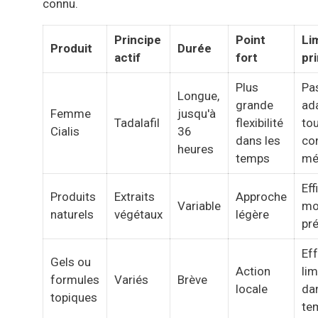
connu.
Principe
Point
Li
Produit
Durée
actif
fort
pr
Plus
Pa
Longue,
grande
ad
Femme
jusqu'à
Tadalafil
flexibilité
tou
Cialis
36
dans les
co
heures
temps
mé
Eff
Produits
Extraits
Approche
Variable
mo
naturels
végétaux
légère
pré
Eff
Gels ou
Action
lim
formules
Variés
Brève
locale
da
topiques
te