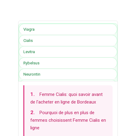
Viagra
Cialis
Levitra
Rybelsus
Neurontin
Seroquel
Femme Cialis: quoi savoir avant
Lasix
de l'acheter en ligne de Bordeaux
Clomid
Pourquoi de plus en plus de
Stromectol
femmes choisissent Femme Cialis en
ligne
Prednisolone