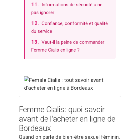
Informations de sécurité à ne
Propecia
pas ignorer
Doxycycline
Confiance, conformité et qualité
Fildena
du service
Cenforce
Vaut-il la peine de commander
Femme Cialis en ligne ?
Vidalista
Tadalista
Cialis Daily
Cialis Soft
Viagra Soft
Femme Cialis: quoi savoir
Cialis Super Active
avant de l'acheter en ligne de
Cenforce Professional
Bordeaux
Viagra Super Active
Quand on parle de bien-être sexuel féminin,