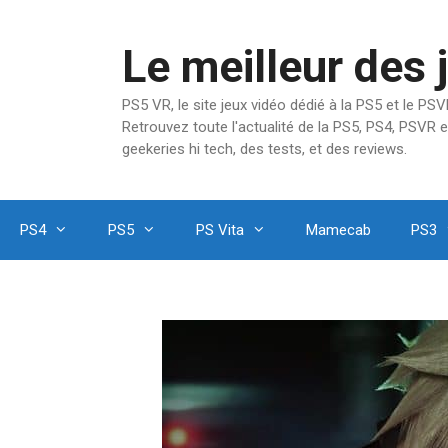
Aller
au
Le meilleur des 
contenu
PS5 VR, le site jeux vidéo dédié à la PS5 et le P
Retrouvez toute l'actualité de la PS5, PS4, PSVR e
geekeries hi tech, des tests, et des reviews.
PS4
PS5
PS Vita
Mamecab
PS3