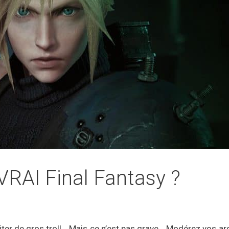
VRAI Final Fantasy ?
raiter de gros troll… Mais ce n’est pas grave… Modérez vos ard