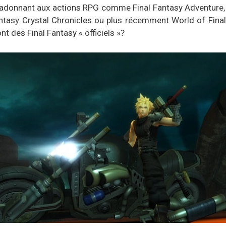
’adonnant aux actions RPG comme Final Fantasy Adventure, a
tasy Crystal Chronicles ou plus récemment World of Final
 des Final Fantasy « officiels »?