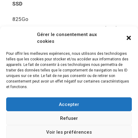
SSD
825Go
5.5Gbit/s de bande passante en lecture (Brut)
Gérer le consentement aux
Disque de jeu PS5
cookies
Ultra HD Blu-ray™, jusqu’à 100Go/disque
Pour offrir les meilleures expériences, nous utilisons des technologies
telles que les cookies pour stocker et/ou accéder aux informations des
Sortie vidéo
appareils. Le fait de consentir à ces technologies nous permettra de
traiter des données telles que le comportement de navigation ou les ID
uniques sur ce site. Le fait de ne pas consentir ou de retirer son
Compatibilité avec les téléviseurs 4K 120Hz et
consentement peut avoir un effet négatif sur certaines caractéristiques
8K, VRR (spécification HDMI v. 2.1)
et fonctions.
Audio
Accepter
“Tempest” 3D AudioTec
Refuser
Voir les préférences
© 2026 Le meilleur des jeux PS4, Playstation 5 et PSVR
•