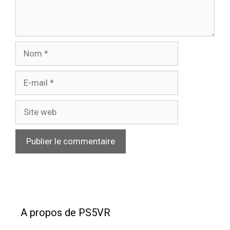
Nom
E-
mail
Site
web
A propos de PS5VR