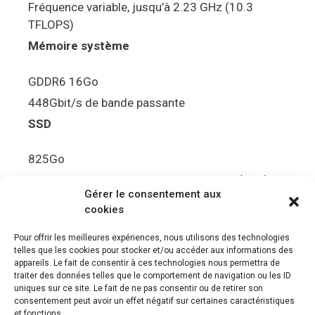
Fréquence variable, jusqu’à 2.23 GHz (10.3
TFLOPS)
Mémoire système
GDDR6 16Go
448Gbit/s de bande passante
SSD
825Go
5.5Gbit/s de bande passante en lecture (Brut)
Gérer le consentement aux
Disque de jeu PS5
cookies
Ultra HD Blu-ray™, jusqu’à 100Go/disque
Pour offrir les meilleures expériences, nous utilisons des technologies
telles que les cookies pour stocker et/ou accéder aux informations des
Sortie vidéo
appareils. Le fait de consentir à ces technologies nous permettra de
traiter des données telles que le comportement de navigation ou les ID
uniques sur ce site. Le fait de ne pas consentir ou de retirer son
Compatibilité avec les téléviseurs 4K 120Hz et
consentement peut avoir un effet négatif sur certaines caractéristiques
8K, VRR (spécification HDMI v. 2.1)
et fonctions.