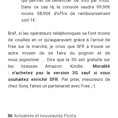
qui permet de bénéficier de 3Go par mois.
Dans ce cas là, la console vaudra 99,90€
moins 98,90€ d’offre de remboursement
soit 1€.
Bref, si les opérateurs téléphoniques se font moins
de couilles en or qu’auparavant grâce à l’arrivé de
free sur le marché, je crois que SFR a trouvé un
autre moyen de se faire du pognon et de
nous pigeonner … Dire que la 3G est gratuite sur
les liseuses Amazon: Kindle…
Moralité
: n’achetez pas la version 3G sauf si vous
souhaitez enrichir SFR.
Par piter, messieurs de
chez Sony, faites un partenariat avec Free ;-).
Catégories
Actualités et nouveautés Psvita