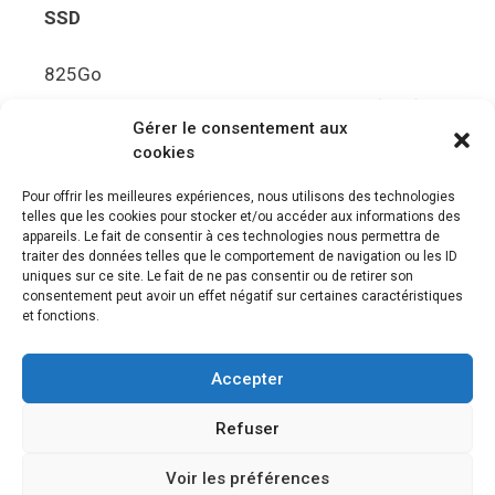
SSD
825Go
5.5Gbit/s de bande passante en lecture (Brut)
Gérer le consentement aux
Disque de jeu PS5
cookies
Ultra HD Blu-ray™, jusqu’à 100Go/disque
Pour offrir les meilleures expériences, nous utilisons des technologies
telles que les cookies pour stocker et/ou accéder aux informations des
Sortie vidéo
appareils. Le fait de consentir à ces technologies nous permettra de
traiter des données telles que le comportement de navigation ou les ID
uniques sur ce site. Le fait de ne pas consentir ou de retirer son
Compatibilité avec les téléviseurs 4K 120Hz et
consentement peut avoir un effet négatif sur certaines caractéristiques
8K, VRR (spécification HDMI v. 2.1)
et fonctions.
Audio
Accepter
“Tempest” 3D AudioTec
Refuser
Voir les préférences