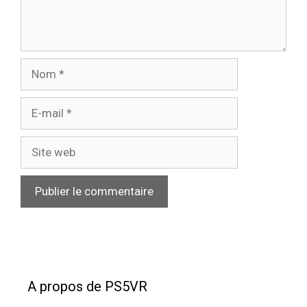
Nom
E-
mail
Site
web
A propos de PS5VR