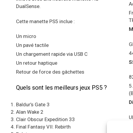
A
DualSense.
F
T
Cette manette PS5 inclue :
M
Un micro
G
Un pavé tactile
4
Un chargement rapide via USB C
S
Un retour haptique
Retour de force des gâchettes
8
5
Quels sont les meilleurs jeux PS5 ?
(
D
Baldur’s Gate 3
Alan Wake 2
U
Clair Obscur Expedition 33
S
Final Fantasy VII: Rebirth