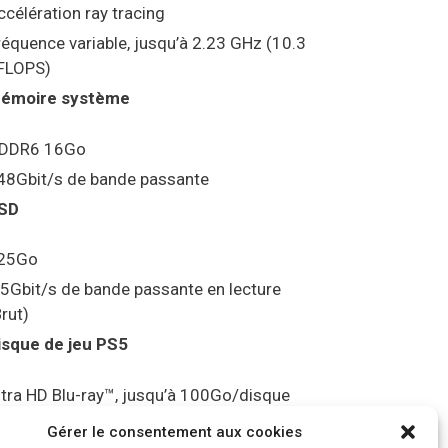
ccélération ray tracing
réquence variable, jusqu’à 2.23 GHz (10.3
FLOPS)
émoire système
DDR6 16Go
48Gbit/s de bande passante
SD
25Go
.5Gbit/s de bande passante en lecture
Brut)
isque de jeu PS5
ltra HD Blu-ray™, jusqu’à 100Go/disque
ortie vidéo
Gérer le consentement aux cookies