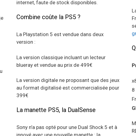
internet, faute de stock disponibles.
L
Combine coûte la PS5 ?
je
F
s
g
La Playstation 5 est vendue dans deux
version :
Q
La version classique incluant un lecteur
blueray et vendue au prix de 499€
P
au
La version digitale ne proposant que des jeux
x
au format digitalisé est commercialisée pour
8
399€
F
G
La manette PS5, la DualSense
M
Sony n’a pas opté pour une Dual Shock 5 et à
R
innové avec une nouvelle manette : la