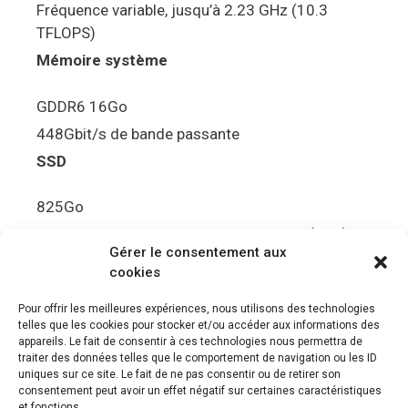
Fréquence variable, jusqu’à 2.23 GHz (10.3
TFLOPS)
Mémoire système
GDDR6 16Go
448Gbit/s de bande passante
SSD
825Go
5.5Gbit/s de bande passante en lecture (Brut)
Gérer le consentement aux
Disque de jeu PS5
cookies
Ultra HD Blu-ray™, jusqu’à 100Go/disque
Pour offrir les meilleures expériences, nous utilisons des technologies
telles que les cookies pour stocker et/ou accéder aux informations des
Sortie vidéo
appareils. Le fait de consentir à ces technologies nous permettra de
traiter des données telles que le comportement de navigation ou les ID
uniques sur ce site. Le fait de ne pas consentir ou de retirer son
Compatibilité avec les téléviseurs 4K 120Hz et
consentement peut avoir un effet négatif sur certaines caractéristiques
8K, VRR (spécification HDMI v. 2.1)
et fonctions.