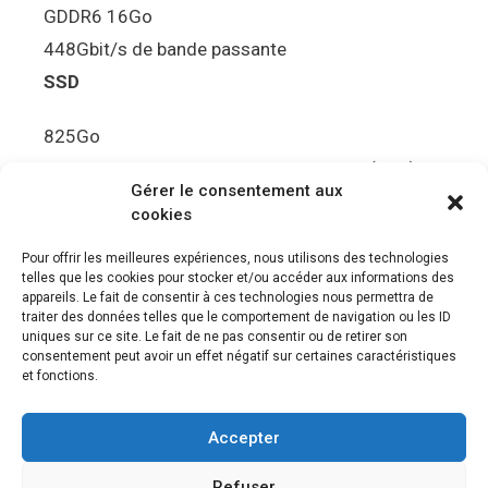
GDDR6 16Go
448Gbit/s de bande passante
SSD
825Go
5.5Gbit/s de bande passante en lecture (Brut)
Gérer le consentement aux
Disque de jeu PS5
cookies
Ultra HD Blu-ray™, jusqu’à 100Go/disque
Pour offrir les meilleures expériences, nous utilisons des technologies
telles que les cookies pour stocker et/ou accéder aux informations des
Sortie vidéo
appareils. Le fait de consentir à ces technologies nous permettra de
traiter des données telles que le comportement de navigation ou les ID
uniques sur ce site. Le fait de ne pas consentir ou de retirer son
Compatibilité avec les téléviseurs 4K 120Hz et
consentement peut avoir un effet négatif sur certaines caractéristiques
8K, VRR (spécification HDMI v. 2.1)
et fonctions.
Audio
Accepter
“Tempest” 3D AudioTec
Refuser