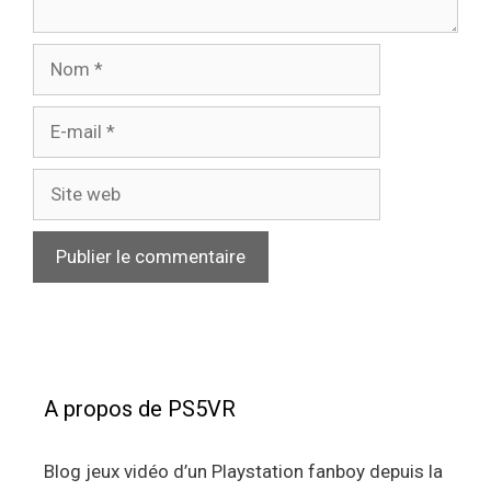
Nom
E-
mail
Site
web
A propos de PS5VR
Blog jeux vidéo d’un Playstation fanboy depuis la