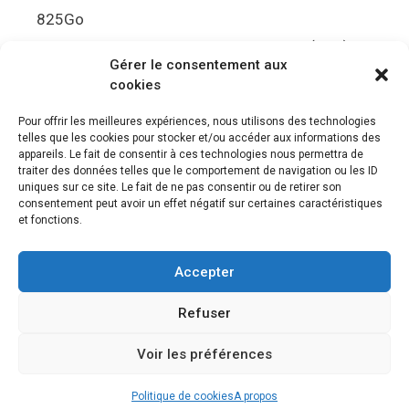
825Go
5.5Gbit/s de bande passante en lecture (Brut)
Gérer le consentement aux
Disque de jeu PS5
cookies
Ultra HD Blu-ray™, jusqu’à 100Go/disque
Pour offrir les meilleures expériences, nous utilisons des technologies
telles que les cookies pour stocker et/ou accéder aux informations des
Sortie vidéo
appareils. Le fait de consentir à ces technologies nous permettra de
traiter des données telles que le comportement de navigation ou les ID
uniques sur ce site. Le fait de ne pas consentir ou de retirer son
Compatibilité avec les téléviseurs 4K 120Hz et
consentement peut avoir un effet négatif sur certaines caractéristiques
8K, VRR (spécification HDMI v. 2.1)
et fonctions.
Audio
Accepter
“Tempest” 3D AudioTec
Refuser
Voir les préférences
© 2026 Le meilleur des jeux PS4, Playstation 5 et PSVR
•
Construit avec
GeneratePress
Politique de cookies
A propos