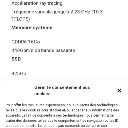
Accélération ray tracing
Fréquence variable, jusqu’à 2.23 GHz (10.3
TFLOPS)
Mémoire système
GDDR6 16Go
448Gbit/s de bande passante
SSD
825Go
5.5Gbit/s de bande passante en lecture (Brut)
Gérer le consentement aux
Disque de jeu PS5
cookies
Ultra HD Blu-ray™, jusqu’à 100Go/disque
Pour offrir les meilleures expériences, nous utilisons des technologies
telles que les cookies pour stocker et/ou accéder aux informations des
Sortie vidéo
appareils. Le fait de consentir à ces technologies nous permettra de
traiter des données telles que le comportement de navigation ou les ID
uniques sur ce site. Le fait de ne pas consentir ou de retirer son
Compatibilité avec les téléviseurs 4K 120Hz et