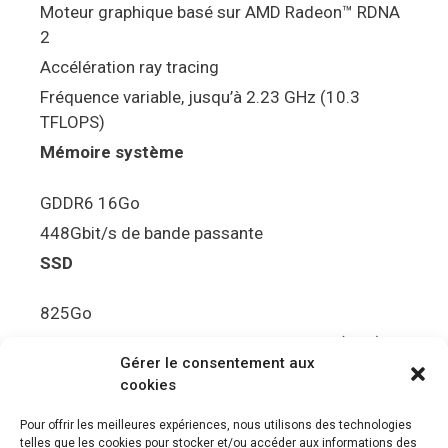
Moteur graphique basé sur AMD Radeon™ RDNA
2
Accélération ray tracing
Fréquence variable, jusqu’à 2.23 GHz (10.3
TFLOPS)
Mémoire système
GDDR6 16Go
448Gbit/s de bande passante
SSD
825Go
5.5Gbit/s de bande passante en lecture (Brut)
Gérer le consentement aux
Disque de jeu PS5
cookies
Ultra HD Blu-ray™, jusqu’à 100Go/disque
Pour offrir les meilleures expériences, nous utilisons des technologies
telles que les cookies pour stocker et/ou accéder aux informations des