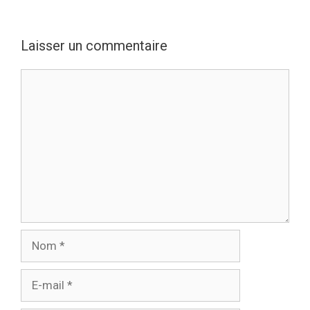
Laisser un commentaire
Commentaire
Nom
E-
mail