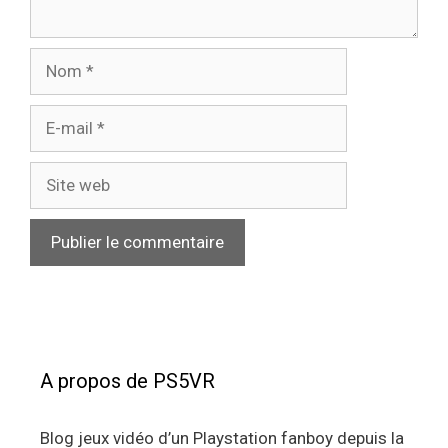
Nom
E-
mail
Site
web
A propos de PS5VR
Blog jeux vidéo d’un Playstation fanboy depuis la