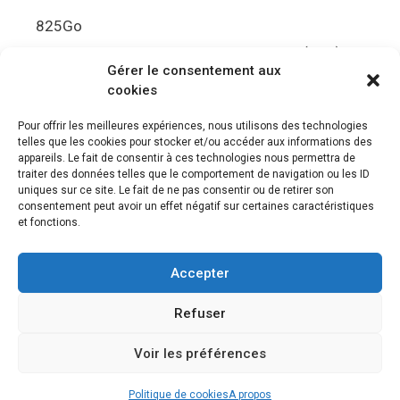
825Go
5.5Gbit/s de bande passante en lecture (Brut)
Gérer le consentement aux
Disque de jeu PS5
cookies
Ultra HD Blu-ray™, jusqu’à 100Go/disque
Pour offrir les meilleures expériences, nous utilisons des technologies
telles que les cookies pour stocker et/ou accéder aux informations des
Sortie vidéo
appareils. Le fait de consentir à ces technologies nous permettra de
traiter des données telles que le comportement de navigation ou les ID
uniques sur ce site. Le fait de ne pas consentir ou de retirer son
Compatibilité avec les téléviseurs 4K 120Hz et
consentement peut avoir un effet négatif sur certaines caractéristiques
8K, VRR (spécification HDMI v. 2.1)
et fonctions.
Audio
Accepter
“Tempest” 3D AudioTec
Refuser
Voir les préférences
© 2026 Le meilleur des jeux PS4, Playstation 5 et PSVR
•
Construit avec
GeneratePress
Politique de cookies
A propos