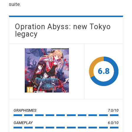
suite.
Opration Abyss: new Tokyo
legacy
6.8
GRAPHISMES
7.0/10
GAMEPLAY
6.0/10