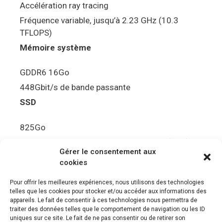
Accélération ray tracing
Fréquence variable, jusqu’à 2.23 GHz (10.3
TFLOPS)
Mémoire système
GDDR6 16Go
448Gbit/s de bande passante
SSD
825Go
5.5Gbit/s de bande passante en lecture (Brut)
Gérer le consentement aux
Disque de jeu PS5
cookies
Ultra HD Blu-ray™, jusqu’à 100Go/disque
Pour offrir les meilleures expériences, nous utilisons des technologies
telles que les cookies pour stocker et/ou accéder aux informations des
Sortie vidéo
appareils. Le fait de consentir à ces technologies nous permettra de
traiter des données telles que le comportement de navigation ou les ID
uniques sur ce site. Le fait de ne pas consentir ou de retirer son
Compatibilité avec les téléviseurs 4K 120Hz et