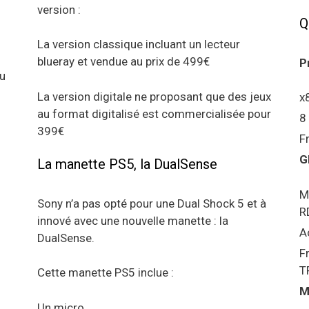
version :
Q
La version classique incluant un lecteur
blueray et vendue au prix de 499€
P
au
La version digitale ne proposant que des jeux
x
au format digitalisé est commercialisée pour
8
399€
F
G
La manette PS5, la DualSense
M
Sony n’a pas opté pour une Dual Shock 5 et à
R
innové avec une nouvelle manette : la
A
DualSense.
F
T
Cette manette PS5 inclue :
M
Un micro