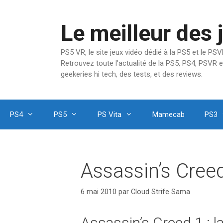
Aller
au
Le meilleur des 
contenu
PS5 VR, le site jeux vidéo dédié à la PS5 et le P
Retrouvez toute l'actualité de la PS5, PS4, PSVR e
geekeries hi tech, des tests, et des reviews.
PS4
PS5
PS Vita
Mamecab
PS3
Assassin’s Creed
6 mai 2010
par
Cloud Strife Sama
Assassin’s Creed 1 : la