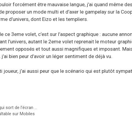
 vouloir forcément être mauvaise langue, j’ai quand même de
a de proposer un mode multi et d’axer le gampelay sur la Coop
e d’univers, dont Eizo et les templiers.
é de ce 3eme volet, c’est sur l’aspect graphique : aucune ann
ant l’univers, autant le 2eme volet reprenait le moteur graph
quement opposés et tout aussi magnifiques et imposant. Mais
j’ai bien peur d’avoir un léger sentiment de déjà vu.
lti joueur, j’ai aussi peur que le scénario qui est plutôt sym
ui sort de l’écran …
ltable sur Mobiles