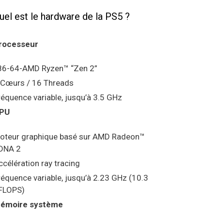
uel est le hardware de la PS5 ?
rocesseur
86-64-AMD Ryzen™ “Zen 2”
 Cœurs / 16 Threads
réquence variable, jusqu’à 3.5 GHz
PU
oteur graphique basé sur AMD Radeon™
DNA 2
ccélération ray tracing
réquence variable, jusqu’à 2.23 GHz (10.3
FLOPS)
émoire système