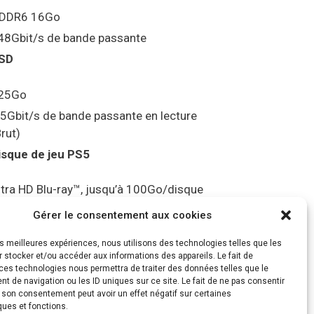
DDR6 16Go
48Gbit/s de bande passante
SD
25Go
.5Gbit/s de bande passante en lecture
Brut)
isque de jeu PS5
ltra HD Blu-ray™, jusqu’à 100Go/disque
ortie vidéo
Gérer le consentement aux cookies
les meilleures expériences, nous utilisons des technologies telles que les
ompatibilité avec les téléviseurs 4K 120Hz
 stocker et/ou accéder aux informations des appareils. Le fait de
t 8K, VRR (spécification HDMI v. 2.1)
ces technologies nous permettra de traiter des données telles que le
 de navigation ou les ID uniques sur ce site. Le fait de ne pas consentir
udio
r son consentement peut avoir un effet négatif sur certaines
ques et fonctions.