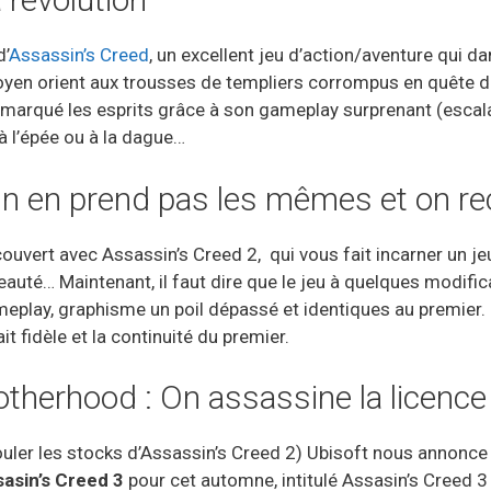
d’
Assassin’s Creed
, un excellent jeu d’action/aventure qui da
oyen orient aux trousses de templiers corrompus en quête d
ra marqué les esprits grâce à son gameplay surprenant (escala
à l’épée ou à la dague…
 On en prend pas les mêmes et on
ouvert avec Assassin’s Creed 2, qui vous fait incarner un j
eauté… Maintenant, il faut dire que le jeu à quelques modific
eplay, graphisme un poil dépassé et identiques au premier.
 fidèle et la continuité du premier.
therhood : On assassine la licence 
ouler les stocks d’Assassin’s Creed 2) Ubisoft nous annonce 
asin’s Creed 3
pour cet automne, intitulé Assasin’s Creed 3 