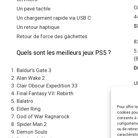
G
Un pavé tactile
4
Un chargement rapide via USB C
S
Un retour haptique
Retour de force des gâchettes
8
5
Quels sont les meilleurs jeux PS5 ?
(
D
Baldur’s Gate 3
Alan Wake 2
U
Clair Obscur Expedition 33
S
Final Fantasy VII: Rebirth
Balatro
Pour offrir 
C
Elden Ring
cookies pour
e
God of War Ragnarock
consentir à 
Spider Man 2
comportement
A
ou de retire
Demon Souls
caractéristi