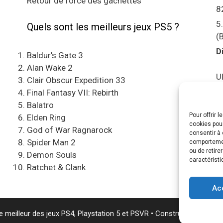
Retour de force des gâchettes
8
5
Quels sont les meilleurs jeux PS5 ?
(
D
Baldur’s Gate 3
Alan Wake 2
U
Clair Obscur Expedition 33
S
Final Fantasy VII: Rebirth
Balatro
Pour offrir 
C
Elden Ring
cookies pour
e
God of War Ragnarock
consentir à 
Spider Man 2
comportement
A
ou de retire
Demon Souls
caractéristi
Ratchet & Clank
“
Ac
 meilleur des jeux PS4, Playstation 5 et PSVR
• Construit avec
Gene