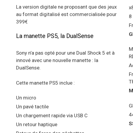
La version digitale ne proposant que des jeux
x
au format digitalisé est commercialisée pour
8
399€
F
G
La manette PS5, la DualSense
M
Sony n’a pas opté pour une Dual Shock 5 et à
R
innové avec une nouvelle manette : la
A
DualSense.
F
T
Cette manette PS5 inclue :
M
Un micro
G
Un pavé tactile
4
Un chargement rapide via USB C
S
Un retour haptique