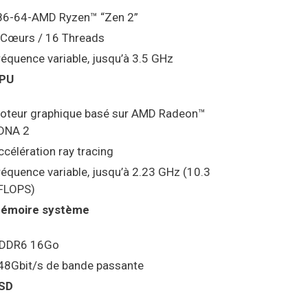
86-64-AMD Ryzen™ “Zen 2”
 Cœurs / 16 Threads
réquence variable, jusqu’à 3.5 GHz
PU
oteur graphique basé sur AMD Radeon™
DNA 2
ccélération ray tracing
réquence variable, jusqu’à 2.23 GHz (10.3
FLOPS)
émoire système
DDR6 16Go
48Gbit/s de bande passante
SD