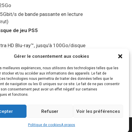
25Go
.5Gbit/s de bande passante en lecture
Brut)
isque de jeu PS5
ltra HD Blu-ray™, jusqu’à 100Go/disque
ortie vidéo
Gérer le consentement aux cookies
les meilleures expériences, nous utilisons des technologies telles que les
ompatibilité avec les téléviseurs 4K 120Hz
 stocker et/ou accéder aux informations des appareils. Le fait de
t 8K, VRR (spécification HDMI v. 2.1)
ces technologies nous permettra de traiter des données telles que le
 de navigation ou les ID uniques sur ce site. Le fait de ne pas consentir
udio
r son consentement peut avoir un effet négatif sur certaines
ques et fonctions.
Tempest” 3D AudioTec
cepter
Refuser
Voir les préférences
Politique de cookies
A propos
ratePress