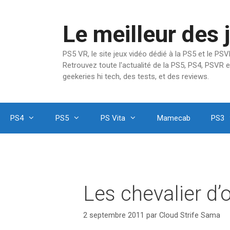
Aller
au
Le meilleur des 
contenu
PS5 VR, le site jeux vidéo dédié à la PS5 et le P
Retrouvez toute l'actualité de la PS5, PS4, PSVR e
geekeries hi tech, des tests, et des reviews.
PS4
PS5
PS Vita
Mamecab
PS3
Les chevalier d’o
2 septembre 2011
par
Cloud Strife Sama