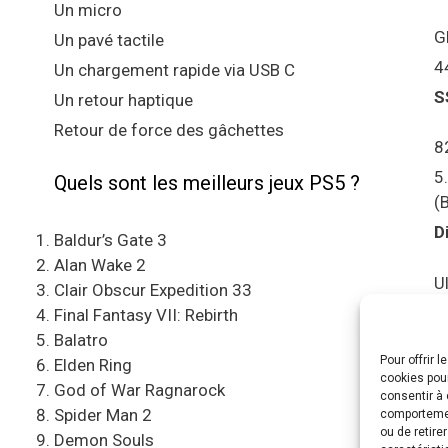
Un micro
G
Un pavé tactile
4
Un chargement rapide via USB C
S
Un retour haptique
Retour de force des gâchettes
8
5
Quels sont les meilleurs jeux PS5 ?
(
D
Baldur’s Gate 3
Alan Wake 2
U
Clair Obscur Expedition 33
S
Final Fantasy VII: Rebirth
Balatro
Pour offrir 
C
Elden Ring
cookies pour
e
God of War Ragnarock
consentir à 
Spider Man 2
comportement
A
ou de retire
Demon Souls