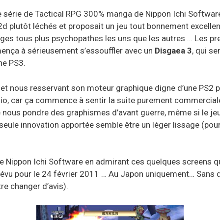
e série de Tactical RPG 300% manga de Nippon Ichi Software 
d plutôt léchés et proposait un jeu tout bonnement excelle
ges tous plus psychopathes les uns que les autres … Les pr
ença à sérieusement s’essouffler avec un
Disgaea 3
, qui s
ne PS3.
e et nous resservant son moteur graphique digne d’une PS2 
rio, car ça commence à sentir la suite purement commerciale, 
 de nous pondre des graphismes d’avant guerre, même si le jeu
 seule innovation apportée semble être un léger lissage (pour e
de Nippon Ichi Software en admirant ces quelques screens qui
évu pour le 24 février 2011 … Au Japon uniquement… Sans dou
tre changer d’avis).