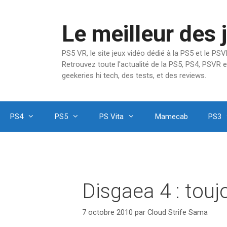
Aller
au
Le meilleur des 
contenu
PS5 VR, le site jeux vidéo dédié à la PS5 et le P
Retrouvez toute l'actualité de la PS5, PS4, PSVR e
geekeries hi tech, des tests, et des reviews.
PS4
PS5
PS Vita
Mamecab
PS3
Disgaea 4 : tou
7 octobre 2010
par
Cloud Strife Sama