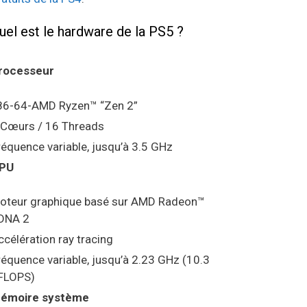
uel est le hardware de la PS5 ?
rocesseur
86-64-AMD Ryzen™ “Zen 2”
 Cœurs / 16 Threads
réquence variable, jusqu’à 3.5 GHz
PU
oteur graphique basé sur AMD Radeon™
DNA 2
ccélération ray tracing
réquence variable, jusqu’à 2.23 GHz (10.3
FLOPS)
émoire système