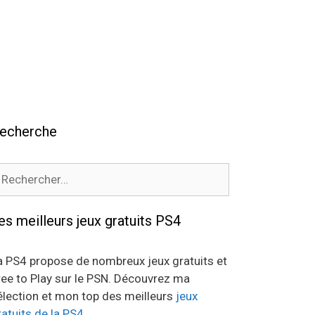
echerche
echercher :
es meilleurs jeux gratuits PS4
a PS4 propose de nombreux jeux gratuits et
ree to Play sur le PSN. Découvrez ma
élection et mon top des meilleurs
jeux
ratuits de la PS4
.