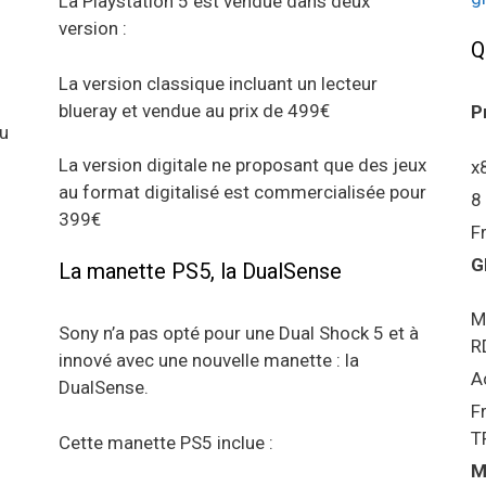
La Playstation 5 est vendue dans deux
version :
Q
La version classique incluant un lecteur
blueray et vendue au prix de 499€
P
au
La version digitale ne proposant que des jeux
x
au format digitalisé est commercialisée pour
8
399€
F
G
La manette PS5, la DualSense
M
Sony n’a pas opté pour une Dual Shock 5 et à
R
innové avec une nouvelle manette : la
A
DualSense.
F
T
Cette manette PS5 inclue :
M