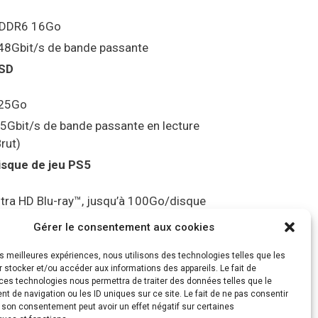
DDR6 16Go
48Gbit/s de bande passante
SD
25Go
.5Gbit/s de bande passante en lecture
Brut)
isque de jeu PS5
ltra HD Blu-ray™, jusqu’à 100Go/disque
ortie vidéo
Gérer le consentement aux cookies
les meilleures expériences, nous utilisons des technologies telles que les
ompatibilité avec les téléviseurs 4K 120Hz
 stocker et/ou accéder aux informations des appareils. Le fait de
t 8K, VRR (spécification HDMI v. 2.1)
ces technologies nous permettra de traiter des données telles que le
 de navigation ou les ID uniques sur ce site. Le fait de ne pas consentir
udio
r son consentement peut avoir un effet négatif sur certaines