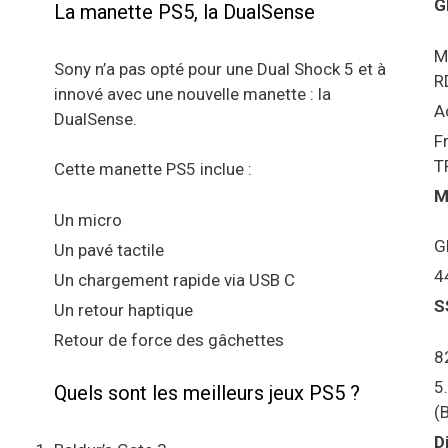
G
La manette PS5, la DualSense
M
Sony n’a pas opté pour une Dual Shock 5 et à
R
innové avec une nouvelle manette : la
A
DualSense.
F
T
Cette manette PS5 inclue :
M
Un micro
G
Un pavé tactile
4
Un chargement rapide via USB C
S
Un retour haptique
Retour de force des gâchettes
8
5
Quels sont les meilleurs jeux PS5 ?
(
D