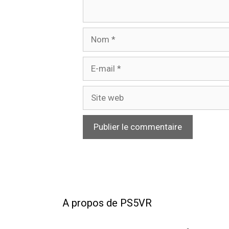
Nom
E-
mail
Site
web
A propos de PS5VR