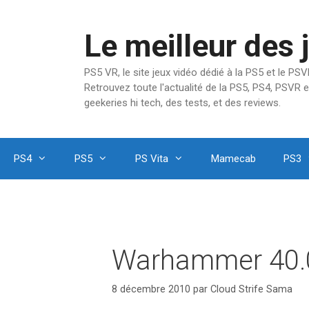
Aller
au
Le meilleur des 
contenu
PS5 VR, le site jeux vidéo dédié à la PS5 et le P
Retrouvez toute l'actualité de la PS5, PS4, PSVR e
geekeries hi tech, des tests, et des reviews.
PS4
PS5
PS Vita
Mamecab
PS3
Warhammer 40.0
8 décembre 2010
par
Cloud Strife Sama