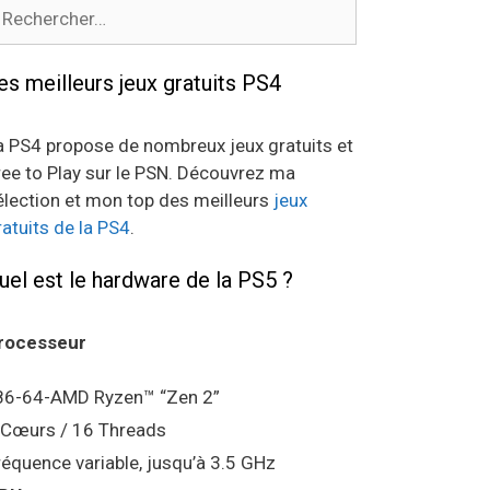
echercher :
es meilleurs jeux gratuits PS4
a PS4 propose de nombreux jeux gratuits et
ree to Play sur le PSN. Découvrez ma
élection et mon top des meilleurs
jeux
ratuits de la PS4
.
uel est le hardware de la PS5 ?
rocesseur
86-64-AMD Ryzen™ “Zen 2”
 Cœurs / 16 Threads
réquence variable, jusqu’à 3.5 GHz