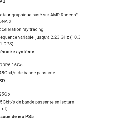
PU
oteur graphique basé sur AMD Radeon™
DNA 2
ccélération ray tracing
réquence variable, jusqu’à 2.23 GHz (10.3
FLOPS)
émoire système
DDR6 16Go
48Gbit/s de bande passante
SD
25Go
.5Gbit/s de bande passante en lecture
Brut)
isque de jeu PS5