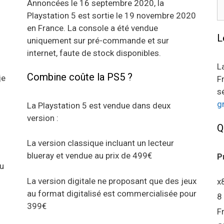
R
Annoncées le 16 septembre 2020, la
Playstation 5 est sortie le 19 novembre 2020
en France. La console a été vendue
L
uniquement sur pré-commande et sur
internet, faute de stock disponibles.
L
Combine coûte la PS5 ?
je
F
s
g
La Playstation 5 est vendue dans deux
version :
Q
La version classique incluant un lecteur
blueray et vendue au prix de 499€
P
au
La version digitale ne proposant que des jeux
x
au format digitalisé est commercialisée pour
8
399€
F