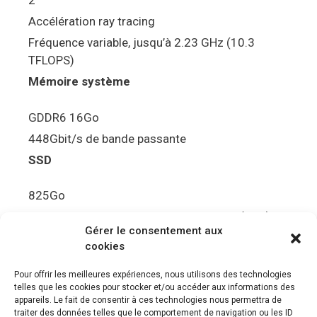
2
Accélération ray tracing
Fréquence variable, jusqu’à 2.23 GHz (10.3
TFLOPS)
Mémoire système
GDDR6 16Go
448Gbit/s de bande passante
SSD
825Go
5.5Gbit/s de bande passante en lecture (Brut)
Gérer le consentement aux
Disque de jeu PS5
cookies
Ultra HD Blu-ray™, jusqu’à 100Go/disque
Pour offrir les meilleures expériences, nous utilisons des technologies
telles que les cookies pour stocker et/ou accéder aux informations des
Sortie vidéo
appareils. Le fait de consentir à ces technologies nous permettra de
traiter des données telles que le comportement de navigation ou les ID