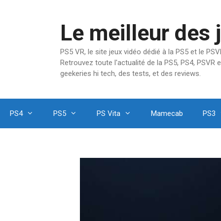
Aller
au
Le meilleur des 
contenu
PS5 VR, le site jeux vidéo dédié à la PS5 et le P
Retrouvez toute l'actualité de la PS5, PS4, PSVR e
geekeries hi tech, des tests, et des reviews.
PS4
PS5
PS Vita
Mamecab
PS3