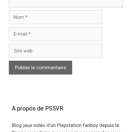
Nom
E-
mail
Site
web
A propos de PS5VR
Blog jeux vidéo d’un Playstation fanboy depuis la