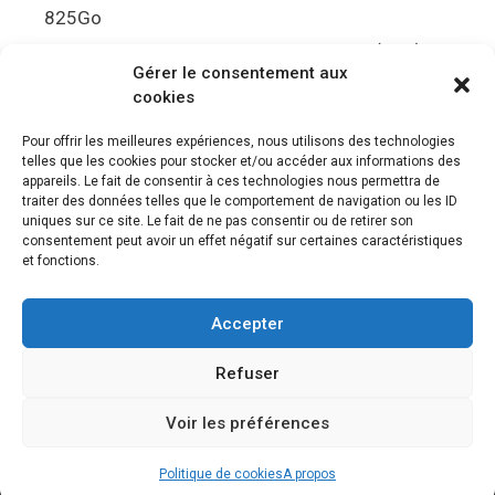
825Go
5.5Gbit/s de bande passante en lecture (Brut)
Gérer le consentement aux
Disque de jeu PS5
cookies
Ultra HD Blu-ray™, jusqu’à 100Go/disque
Pour offrir les meilleures expériences, nous utilisons des technologies
telles que les cookies pour stocker et/ou accéder aux informations des
Sortie vidéo
appareils. Le fait de consentir à ces technologies nous permettra de
traiter des données telles que le comportement de navigation ou les ID
uniques sur ce site. Le fait de ne pas consentir ou de retirer son
Compatibilité avec les téléviseurs 4K 120Hz et
consentement peut avoir un effet négatif sur certaines caractéristiques
8K, VRR (spécification HDMI v. 2.1)
et fonctions.
Audio
Accepter
“Tempest” 3D AudioTec
Refuser
Voir les préférences
© 2026 Le meilleur des jeux PS4, Playstation 5 et PSVR
•
Construit avec
GeneratePress
Politique de cookies
A propos