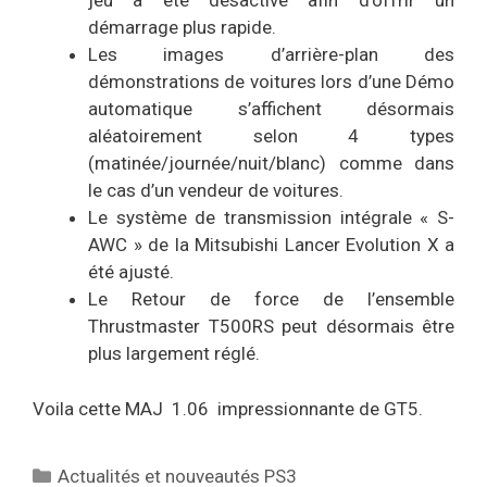
jeu a été désactivé afin d’offrir un
démarrage plus rapide.
Les images d’arrière-plan des
démonstrations de voitures lors d’une Démo
automatique s’affichent désormais
aléatoirement selon 4 types
(matinée/journée/nuit/blanc) comme dans
le cas d’un vendeur de voitures.
Le système de transmission intégrale « S-
AWC » de la Mitsubishi Lancer Evolution X a
été ajusté.
Le Retour de force de l’ensemble
Thrustmaster T500RS peut désormais être
plus largement réglé.
Voila cette MAJ 1.06 impressionnante de GT5.
Catégories
Actualités et nouveautés PS3