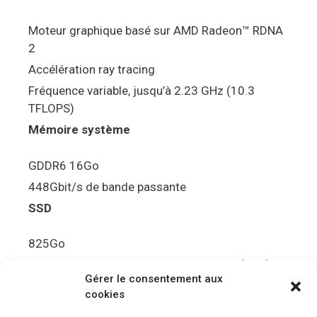
Moteur graphique basé sur AMD Radeon™ RDNA
2
Accélération ray tracing
Fréquence variable, jusqu’à 2.23 GHz (10.3
TFLOPS)
Mémoire système
GDDR6 16Go
448Gbit/s de bande passante
SSD
825Go
5.5Gbit/s de bande passante en lecture (Brut)
Gérer le consentement aux
Disque de jeu PS5
cookies