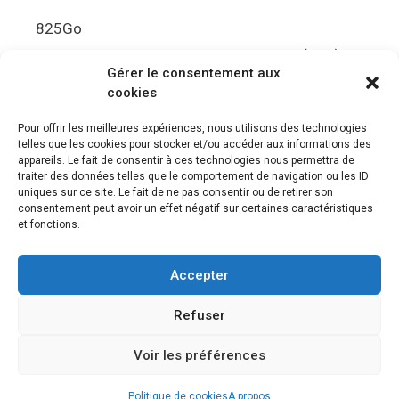
825Go
5.5Gbit/s de bande passante en lecture (Brut)
Gérer le consentement aux
Disque de jeu PS5
cookies
Ultra HD Blu-ray™, jusqu’à 100Go/disque
Pour offrir les meilleures expériences, nous utilisons des technologies
telles que les cookies pour stocker et/ou accéder aux informations des
Sortie vidéo
appareils. Le fait de consentir à ces technologies nous permettra de
traiter des données telles que le comportement de navigation ou les ID
uniques sur ce site. Le fait de ne pas consentir ou de retirer son
Compatibilité avec les téléviseurs 4K 120Hz et
consentement peut avoir un effet négatif sur certaines caractéristiques
8K, VRR (spécification HDMI v. 2.1)
et fonctions.
Audio
Accepter
“Tempest” 3D AudioTec
Refuser
Voir les préférences
© 2026 Le meilleur des jeux PS4, Playstation 5 et PSVR
•
Construit avec
GeneratePress
Politique de cookies
A propos