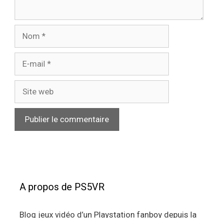
Nom
E-
mail
Site
web
A propos de PS5VR
Blog jeux vidéo d’un Playstation fanboy depuis la