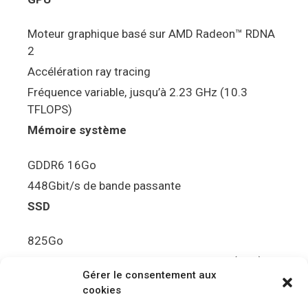
Moteur graphique basé sur AMD Radeon™ RDNA
2
Accélération ray tracing
Fréquence variable, jusqu’à 2.23 GHz (10.3
TFLOPS)
Mémoire système
GDDR6 16Go
448Gbit/s de bande passante
SSD
825Go
5.5Gbit/s de bande passante en lecture (Brut)
Gérer le consentement aux
Disque de jeu PS5
cookies