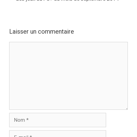
Laisser un commentaire
Commentaire
Nom
E-