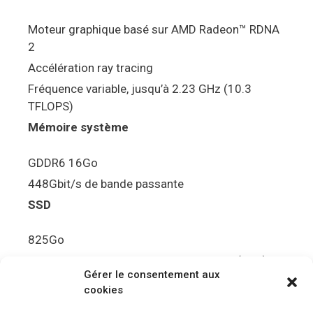
Moteur graphique basé sur AMD Radeon™ RDNA
2
Accélération ray tracing
Fréquence variable, jusqu’à 2.23 GHz (10.3
TFLOPS)
Mémoire système
GDDR6 16Go
448Gbit/s de bande passante
SSD
825Go
5.5Gbit/s de bande passante en lecture (Brut)
Gérer le consentement aux
Disque de jeu PS5
cookies