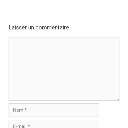
Laisser un commentaire
Commentaire
Nom
E-