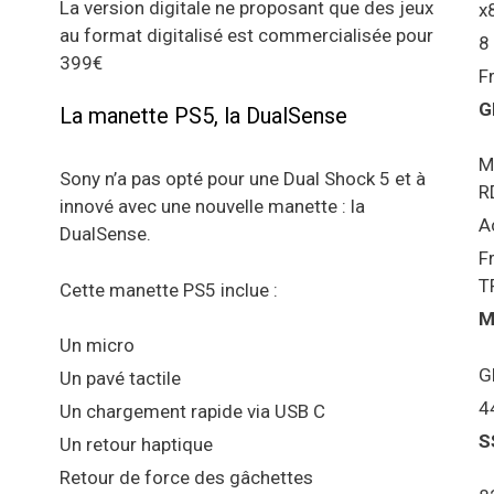
La version digitale ne proposant que des jeux
x
au format digitalisé est commercialisée pour
8
399€
F
G
La manette PS5, la DualSense
M
Sony n’a pas opté pour une Dual Shock 5 et à
R
innové avec une nouvelle manette : la
A
DualSense.
F
T
Cette manette PS5 inclue :
M
Un micro
G
Un pavé tactile
4
Un chargement rapide via USB C
S
Un retour haptique
Retour de force des gâchettes