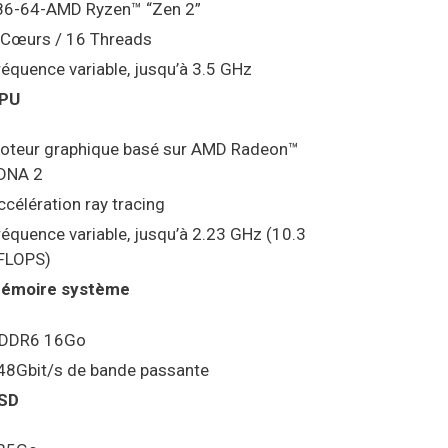
86-64-AMD Ryzen™ “Zen 2”
 Cœurs / 16 Threads
réquence variable, jusqu’à 3.5 GHz
PU
oteur graphique basé sur AMD Radeon™
DNA 2
ccélération ray tracing
réquence variable, jusqu’à 2.23 GHz (10.3
FLOPS)
émoire système
DDR6 16Go
48Gbit/s de bande passante
SD