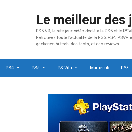
Aller
au
Le meilleur des 
contenu
PS5 VR, le site jeux vidéo dédié à la PS5 et le P
Retrouvez toute l'actualité de la PS5, PS4, PSVR e
geekeries hi tech, des tests, et des reviews.
PS4
PS5
PS Vita
Mamecab
PS3