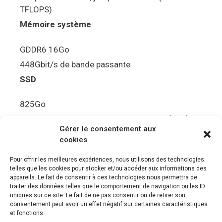
TFLOPS)
Mémoire système
GDDR6 16Go
448Gbit/s de bande passante
SSD
825Go
5.5Gbit/s de bande passante en lecture (Brut)
Gérer le consentement aux
Disque de jeu PS5
cookies
Ultra HD Blu-ray™, jusqu’à 100Go/disque
Pour offrir les meilleures expériences, nous utilisons des technologies
telles que les cookies pour stocker et/ou accéder aux informations des
Sortie vidéo
appareils. Le fait de consentir à ces technologies nous permettra de
traiter des données telles que le comportement de navigation ou les ID
uniques sur ce site. Le fait de ne pas consentir ou de retirer son
Compatibilité avec les téléviseurs 4K 120Hz et
consentement peut avoir un effet négatif sur certaines caractéristiques
8K, VRR (spécification HDMI v. 2.1)
et fonctions.