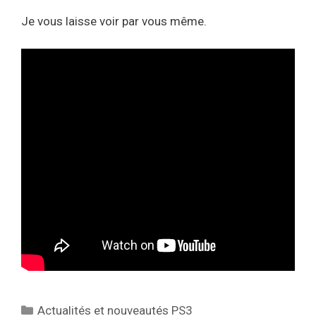
Je vous laisse voir par vous même.
Catégories
Actualités et nouveautés PS3