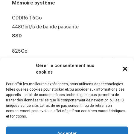
Mémoire système
GDDR6 16Go
448Gbit/s de bande passante
SSD
825Go
5.5Gbit/s de bande passante en lecture (Brut)
Gérer le consentement aux
Disque de jeu PS5
cookies
Ultra HD Blu-ray™, jusqu’à 100Go/disque
Pour offrir les meilleures expériences, nous utilisons des technologies
telles que les cookies pour stocker et/ou accéder aux informations des
Sortie vidéo
appareils. Le fait de consentir à ces technologies nous permettra de
traiter des données telles que le comportement de navigation ou les ID
uniques sur ce site. Le fait de ne pas consentir ou de retirer son
Compatibilité avec les téléviseurs 4K 120Hz et
consentement peut avoir un effet négatif sur certaines caractéristiques
8K, VRR (spécification HDMI v. 2.1)
et fonctions.
Audio
Accepter