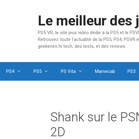
Aller
au
Le meilleur des 
contenu
PS5 VR, le site jeux vidéo dédié à la PS5 et le P
Retrouvez toute l'actualité de la PS5, PS4, PSVR e
geekeries hi tech, des tests, et des reviews.
PS4
PS5
PS Vita
Mamecab
PS3
Shank sur le PSN
2D