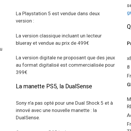
s
g
La Playstation 5 est vendue dans deux
version :
Q
La version classique incluant un lecteur
blueray et vendue au prix de 499€
P
au
La version digitale ne proposant que des jeux
x
au format digitalisé est commercialisée pour
8
399€
F
G
La manette PS5, la DualSense
M
Sony n’a pas opté pour une Dual Shock 5 et à
R
innové avec une nouvelle manette : la
A
DualSense.
F