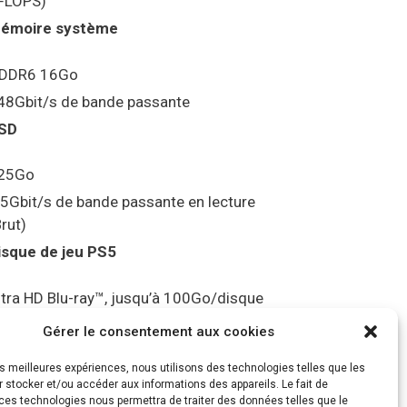
FLOPS)
émoire système
DDR6 16Go
48Gbit/s de bande passante
SD
25Go
.5Gbit/s de bande passante en lecture
Brut)
isque de jeu PS5
ltra HD Blu-ray™, jusqu’à 100Go/disque
ortie vidéo
Gérer le consentement aux cookies
les meilleures expériences, nous utilisons des technologies telles que les
ompatibilité avec les téléviseurs 4K 120Hz
 stocker et/ou accéder aux informations des appareils. Le fait de
t 8K, VRR (spécification HDMI v. 2.1)
ces technologies nous permettra de traiter des données telles que le