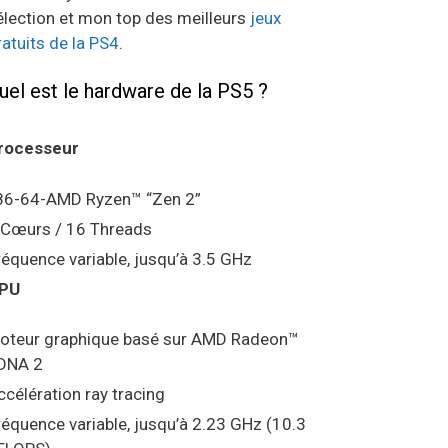
élection et mon top des meilleurs
jeux
ratuits de la PS4
.
uel est le hardware de la PS5 ?
rocesseur
86-64-AMD Ryzen™ “Zen 2”
 Cœurs / 16 Threads
réquence variable, jusqu’à 3.5 GHz
PU
oteur graphique basé sur AMD Radeon™
DNA 2
ccélération ray tracing
réquence variable, jusqu’à 2.23 GHz (10.3