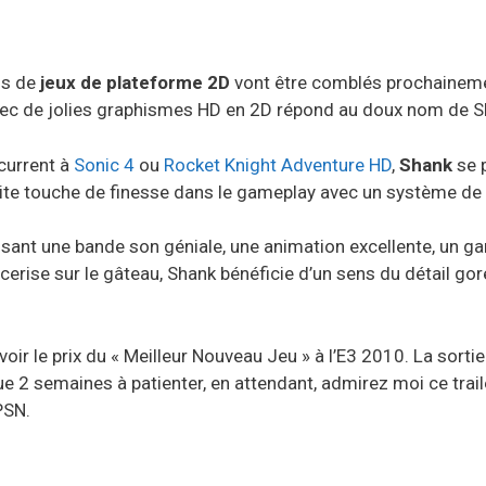
ns de
jeux de plateforme 2D
vont être comblés prochainemen
avec de jolies graphismes HD en 2D répond au doux nom de S
ncurrent à
Sonic 4
ou
Rocket Knight Adventure HD
,
Shank
se 
etite touche de finesse dans le gameplay avec un système de
ant une bande son géniale, une animation excellente, un gam
rise sur le gâteau, Shank bénéficie d’un sens du détail gore 
voir le prix du « Meilleur Nouveau Jeu » à l’E3 2010. La sorti
e 2 semaines à patienter, en attendant, admirez moi ce trai
PSN.