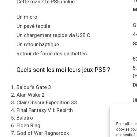
T
Cette manette PS5 inclue :
M
Un micro
G
Un pavé tactile
4
Un chargement rapide via USB C
S
Un retour haptique
Retour de force des gâchettes
8
5
Quels sont les meilleurs jeux PS5 ?
(
D
Baldur’s Gate 3
Alan Wake 2
U
Clair Obscur Expedition 33
S
Final Fantasy VII: Rebirth
Balatro
Pour offrir 
C
Elden Ring
cookies pour
e
God of War Ragnarock
consentir à 