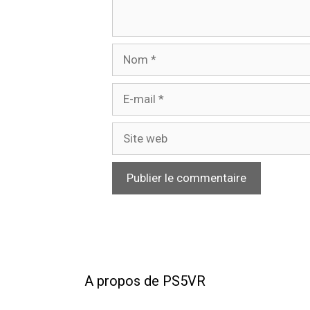
Nom
E-
mail
Site
web
A propos de PS5VR