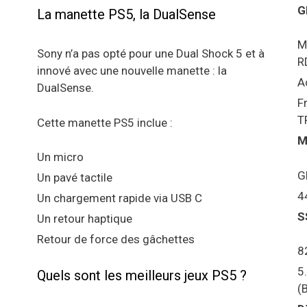
G
La manette PS5, la DualSense
M
Sony n’a pas opté pour une Dual Shock 5 et à
R
innové avec une nouvelle manette : la
A
DualSense.
F
T
Cette manette PS5 inclue :
M
Un micro
G
Un pavé tactile
4
Un chargement rapide via USB C
S
Un retour haptique
Retour de force des gâchettes
8
5
Quels sont les meilleurs jeux PS5 ?
(