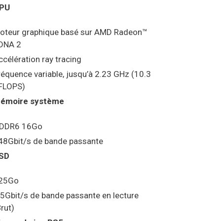
PU
oteur graphique basé sur AMD Radeon™
DNA 2
ccélération ray tracing
réquence variable, jusqu’à 2.23 GHz (10.3
FLOPS)
émoire système
DDR6 16Go
48Gbit/s de bande passante
SD
25Go
.5Gbit/s de bande passante en lecture
Brut)