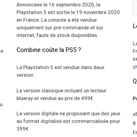
R
Annoncées le 16 septembre 2020, la
Playstation 5 est sortie le 19 novembre 2020
en France. La console a été vendue
L
uniquement sur pré-commande et sur
internet, faute de stock disponibles.
L
Combine coûte la PS5 ?
je
F
s
g
La Playstation 5 est vendue dans deux
version :
Q
La version classique incluant un lecteur
blueray et vendue au prix de 499€
P
au
La version digitale ne proposant que des jeux
x
au format digitalisé est commercialisée pour
8
399€
F