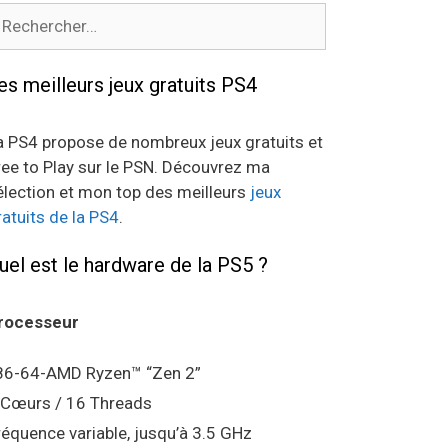
echercher :
es meilleurs jeux gratuits PS4
a PS4 propose de nombreux jeux gratuits et
ree to Play sur le PSN. Découvrez ma
élection et mon top des meilleurs
jeux
ratuits de la PS4
.
uel est le hardware de la PS5 ?
rocesseur
86-64-AMD Ryzen™ “Zen 2”
 Cœurs / 16 Threads
réquence variable, jusqu’à 3.5 GHz