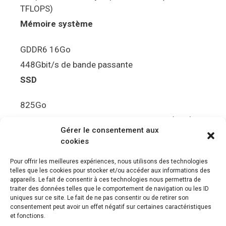
TFLOPS)
Mémoire système
GDDR6 16Go
448Gbit/s de bande passante
SSD
825Go
5.5Gbit/s de bande passante en lecture (Brut)
Gérer le consentement aux
Disque de jeu PS5
cookies
Ultra HD Blu-ray™, jusqu’à 100Go/disque
Pour offrir les meilleures expériences, nous utilisons des technologies
telles que les cookies pour stocker et/ou accéder aux informations des
Sortie vidéo
appareils. Le fait de consentir à ces technologies nous permettra de
traiter des données telles que le comportement de navigation ou les ID
uniques sur ce site. Le fait de ne pas consentir ou de retirer son
Compatibilité avec les téléviseurs 4K 120Hz et
consentement peut avoir un effet négatif sur certaines caractéristiques
8K, VRR (spécification HDMI v. 2.1)
et fonctions.