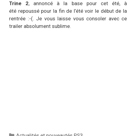
Trine 2
, annoncé à la base pour cet été, à
été repoussé pour la fin de l’été voir le début de la
rentrée :-(. Je vous laisse vous consoler avec ce
trailer absolument sublime.
Catégories
Actualités et nouveautés PS3