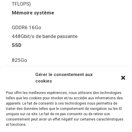
TFLOPS)
Mémoire système
GDDR6 16Go
448Gbit/s de bande passante
SSD
825Go
5.5Gbit/s de bande passante en lecture (Brut)
Gérer le consentement aux
Disque de jeu PS5
cookies
Ultra HD Blu-ray™, jusqu’à 100Go/disque
Pour offrir les meilleures expériences, nous utilisons des technologies
telles que les cookies pour stocker et/ou accéder aux informations des
Sortie vidéo
appareils. Le fait de consentir à ces technologies nous permettra de
traiter des données telles que le comportement de navigation ou les ID
uniques sur ce site. Le fait de ne pas consentir ou de retirer son
Compatibilité avec les téléviseurs 4K 120Hz et
consentement peut avoir un effet négatif sur certaines caractéristiques
8K, VRR (spécification HDMI v. 2.1)
et fonctions.