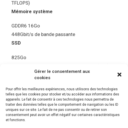
TFLOPS)
Mémoire système
GDDR6 16Go
448Gbit/s de bande passante
SSD
825Go
5.5Gbit/s de bande passante en lecture (Brut)
Gérer le consentement aux
Disque de jeu PS5
cookies
Ultra HD Blu-ray™, jusqu’à 100Go/disque
Pour offrir les meilleures expériences, nous utilisons des technologies
telles que les cookies pour stocker et/ou accéder aux informations des
Sortie vidéo
appareils. Le fait de consentir à ces technologies nous permettra de
traiter des données telles que le comportement de navigation ou les ID
uniques sur ce site. Le fait de ne pas consentir ou de retirer son
Compatibilité avec les téléviseurs 4K 120Hz et
consentement peut avoir un effet négatif sur certaines caractéristiques
8K, VRR (spécification HDMI v. 2.1)
et fonctions.
Audio