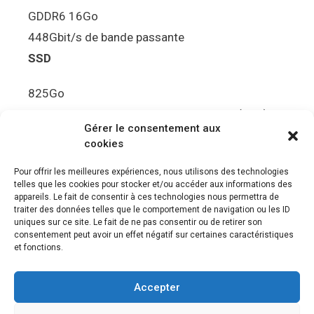
GDDR6 16Go
448Gbit/s de bande passante
SSD
825Go
5.5Gbit/s de bande passante en lecture (Brut)
Gérer le consentement aux
Disque de jeu PS5
cookies
Ultra HD Blu-ray™, jusqu’à 100Go/disque
Pour offrir les meilleures expériences, nous utilisons des technologies
telles que les cookies pour stocker et/ou accéder aux informations des
Sortie vidéo
appareils. Le fait de consentir à ces technologies nous permettra de
traiter des données telles que le comportement de navigation ou les ID
uniques sur ce site. Le fait de ne pas consentir ou de retirer son
Compatibilité avec les téléviseurs 4K 120Hz et
consentement peut avoir un effet négatif sur certaines caractéristiques
8K, VRR (spécification HDMI v. 2.1)
et fonctions.
Audio
Accepter
“Tempest” 3D AudioTec