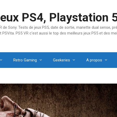
jeux PS4, Playstation 
SVR de Sony. Tests de jeux PS5, date de sortie, manette dual sense, 
t PSVita. PS5 VR c'est aussi le top des meilleurs jeux PS5 et des mei
Retro Gaming
Geekeries
A propos