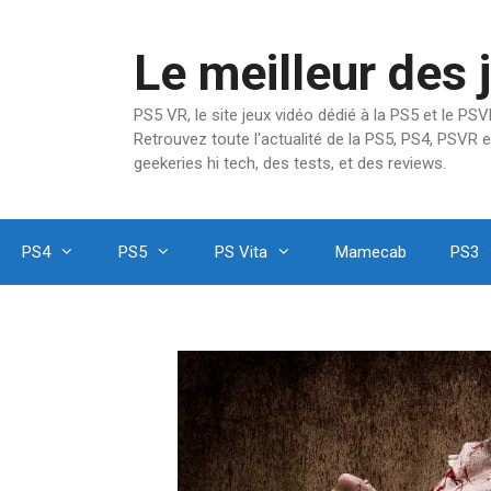
Aller
au
Le meilleur des 
contenu
PS5 VR, le site jeux vidéo dédié à la PS5 et le P
Retrouvez toute l'actualité de la PS5, PS4, PSVR e
geekeries hi tech, des tests, et des reviews.
PS4
PS5
PS Vita
Mamecab
PS3