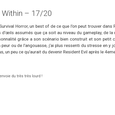
l Within – 17/20
rvival Horror, un best of de ce que l’on peut trouver dans Res
s d’œils assumés que ça soit au niveau du gameplay, de la di
sonnalité grâce a son scénario bien construit et son petit
 peur ou de l’angouasse, j’ai plus ressenti du stresse en y jo
, un peu ce qu’aurait du devenir Resident Evil après le 4em
nvoie du très très lourd !