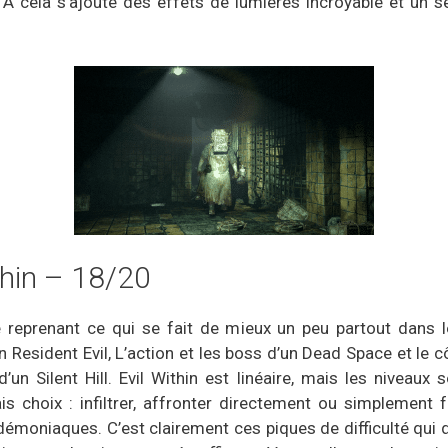
 A cela s’ajoute des effets de lumières incroyable et un
thin – 18/20
e reprenant ce qui se fait de mieux un peu partout dans 
un Resident Evil, L’action et les boss d’un Dead Space et le
’un Silent Hill. Evil Within est linéaire, mais les niveaux 
s choix : infiltrer, affronter directement ou simplement 
moniaques. C’est clairement ces piques de difficulté qui d