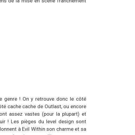
 sens de la mise en scène franchement
le genre ! On y retrouve donc le côté
 côté cache cache de Outlast, ou encore
sont assez vastes (pour la plupart) et
fuir ! Les pièges du level design sont
onnent à Evil Within son charme et sa