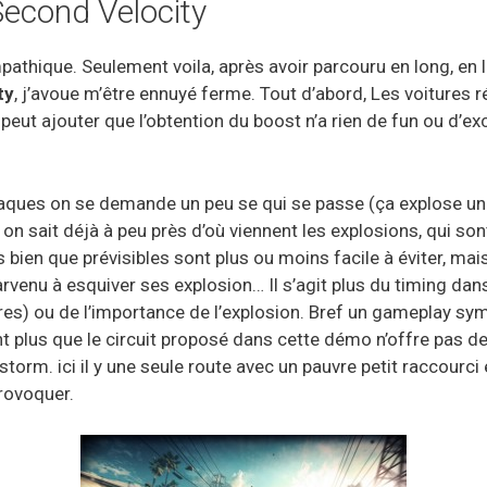
Second Velocity
thique. Seulement voila, après avoir parcouru en long, en la
ty
, j’avoue m’être ennuyé ferme. Tout d’abord, Les voitures 
 peut ajouter que l’obtention du boost n’a rien de fun ou d’e
taques on se demande un peu se qui se passe (ça explose un 
on sait déjà à peu près d’où viennent les explosions, qui son
 bien que prévisibles sont plus ou moins facile à éviter, ma
arvenu à esquiver ses explosion… Il s’agit plus du timing dan
ires) ou de l’importance de l’explosion. Bref un gameplay sy
ant plus que le circuit proposé dans cette démo n’offre pas d
torm. ici il y une seule route avec un pauvre petit raccourci
rovoquer.