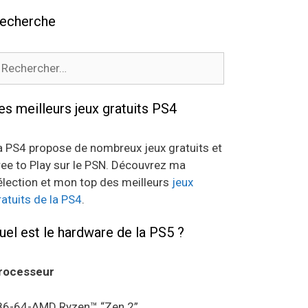
echerche
echercher :
es meilleurs jeux gratuits PS4
a PS4 propose de nombreux jeux gratuits et
ree to Play sur le PSN. Découvrez ma
élection et mon top des meilleurs
jeux
ratuits de la PS4
.
uel est le hardware de la PS5 ?
rocesseur
86-64-AMD Ryzen™ “Zen 2”