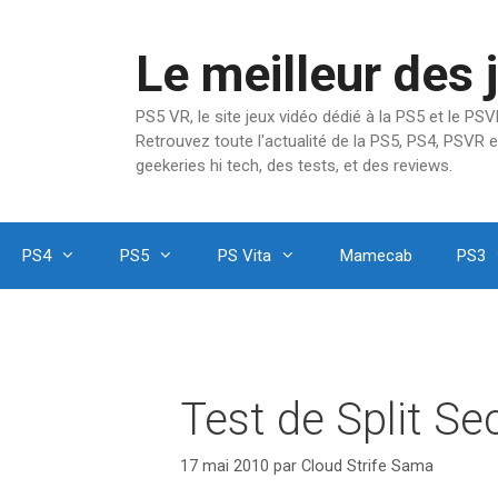
Aller
au
Le meilleur des 
contenu
PS5 VR, le site jeux vidéo dédié à la PS5 et le P
Retrouvez toute l'actualité de la PS5, PS4, PSVR e
geekeries hi tech, des tests, et des reviews.
PS4
PS5
PS Vita
Mamecab
PS3
Test de Split S
17 mai 2010
par
Cloud Strife Sama