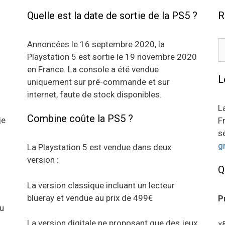
Quelle est la date de sortie de la PS5 ?
R
R
Annoncées le 16 septembre 2020, la
Playstation 5 est sortie le 19 novembre 2020
en France. La console a été vendue
L
uniquement sur pré-commande et sur
internet, faute de stock disponibles.
L
Combine coûte la PS5 ?
je
F
s
g
La Playstation 5 est vendue dans deux
version :
Q
La version classique incluant un lecteur
blueray et vendue au prix de 499€
P
au
La version digitale ne proposant que des jeux
x