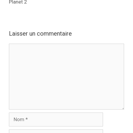
Planet 2
Laisser un commentaire
Commentaire
Nom
E-