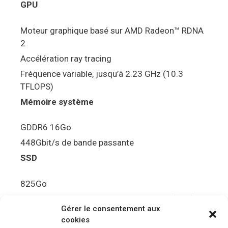
GPU
Moteur graphique basé sur AMD Radeon™ RDNA
2
Accélération ray tracing
Fréquence variable, jusqu’à 2.23 GHz (10.3
TFLOPS)
Mémoire système
GDDR6 16Go
448Gbit/s de bande passante
SSD
825Go
5.5Gbit/s de bande passante en lecture (Brut)
Gérer le consentement aux
Disque de jeu PS5
cookies