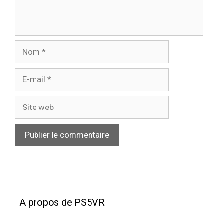
Nom
E-
mail
Site
web
A propos de PS5VR