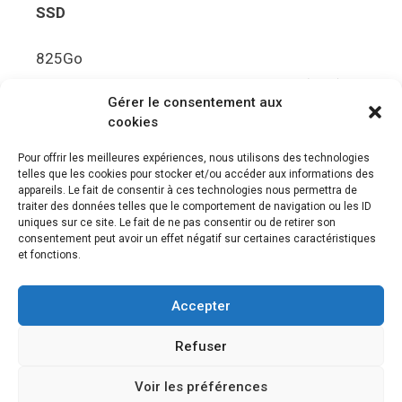
SSD
825Go
5.5Gbit/s de bande passante en lecture (Brut)
Gérer le consentement aux
Disque de jeu PS5
cookies
Ultra HD Blu-ray™, jusqu’à 100Go/disque
Pour offrir les meilleures expériences, nous utilisons des technologies
telles que les cookies pour stocker et/ou accéder aux informations des
Sortie vidéo
appareils. Le fait de consentir à ces technologies nous permettra de
traiter des données telles que le comportement de navigation ou les ID
uniques sur ce site. Le fait de ne pas consentir ou de retirer son
Compatibilité avec les téléviseurs 4K 120Hz et
consentement peut avoir un effet négatif sur certaines caractéristiques
8K, VRR (spécification HDMI v. 2.1)
et fonctions.
Audio
Accepter
“Tempest” 3D AudioTec
Refuser
Voir les préférences