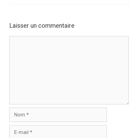
Laisser un commentaire
Commentaire
Nom
E-
mail