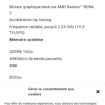
Moteur graphique basé sur AMD Radeon™ RDNA
2
Accélération ray tracing
Fréquence variable, jusqu’à 2.23 GHz (10.3
TFLOPS)
Mémoire système
GDDR6 16Go
448Gbit/s de bande passante
SSD
825Go
5.5Gbit/s de bande passante en lecture (Brut)
Gérer le consentement aux
Disque de jeu PS5
cookies
Ultra HD Blu-ray™, jusqu’à 100Go/disque
Pour offrir les meilleures expériences, nous utilisons des technologies