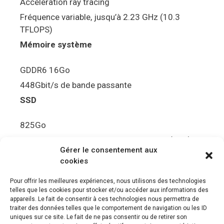
Accélération ray tracing
Fréquence variable, jusqu’à 2.23 GHz (10.3
TFLOPS)
Mémoire système
GDDR6 16Go
448Gbit/s de bande passante
SSD
825Go
5.5Gbit/s de bande passante en lecture (Brut)
Gérer le consentement aux
Disque de jeu PS5
cookies
Ultra HD Blu-ray™, jusqu’à 100Go/disque
Pour offrir les meilleures expériences, nous utilisons des technologies
telles que les cookies pour stocker et/ou accéder aux informations des
Sortie vidéo
appareils. Le fait de consentir à ces technologies nous permettra de
traiter des données telles que le comportement de navigation ou les ID
uniques sur ce site. Le fait de ne pas consentir ou de retirer son
Compatibilité avec les téléviseurs 4K 120Hz et