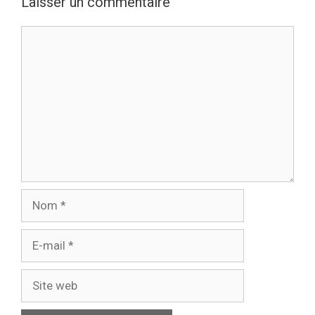
Laisser un commentaire
Commentaire
Nom
E-
mail
Site
web