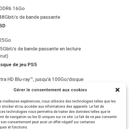
DDR6 16Go
48Gbit/s de bande passante
SD
25Go
.5Gbit/s de bande passante en lecture
Brut)
isque de jeu PS5
ltra HD Blu-ray™, jusqu’à 100Go/disque
ortie vidéo
Gérer le consentement aux cookies
les meilleures expériences, nous utilisons des technologies telles que les
ompatibilité avec les téléviseurs 4K 120Hz
 stocker et/ou accéder aux informations des appareils. Le fait de
t 8K, VRR (spécification HDMI v. 2.1)
ces technologies nous permettra de traiter des données telles que le
 de navigation ou les ID uniques sur ce site. Le fait de ne pas consentir
udio
r son consentement peut avoir un effet négatif sur certaines
ques et fonctions.