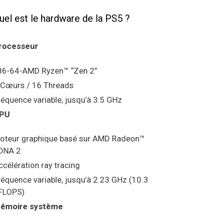
uel est le hardware de la PS5 ?
rocesseur
86-64-AMD Ryzen™ “Zen 2”
 Cœurs / 16 Threads
réquence variable, jusqu’à 3.5 GHz
PU
oteur graphique basé sur AMD Radeon™
DNA 2
ccélération ray tracing
réquence variable, jusqu’à 2.23 GHz (10.3
FLOPS)
émoire système