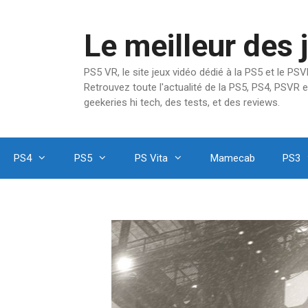
Aller
au
Le meilleur des 
contenu
PS5 VR, le site jeux vidéo dédié à la PS5 et le P
Retrouvez toute l'actualité de la PS5, PS4, PSVR e
geekeries hi tech, des tests, et des reviews.
PS4
PS5
PS Vita
Mamecab
PS3