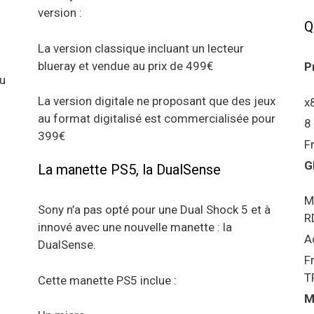
version :
Q
La version classique incluant un lecteur
blueray et vendue au prix de 499€
P
au
La version digitale ne proposant que des jeux
x
au format digitalisé est commercialisée pour
8
399€
F
G
La manette PS5, la DualSense
M
Sony n’a pas opté pour une Dual Shock 5 et à
R
innové avec une nouvelle manette : la
A
DualSense.
F
T
Cette manette PS5 inclue :
M