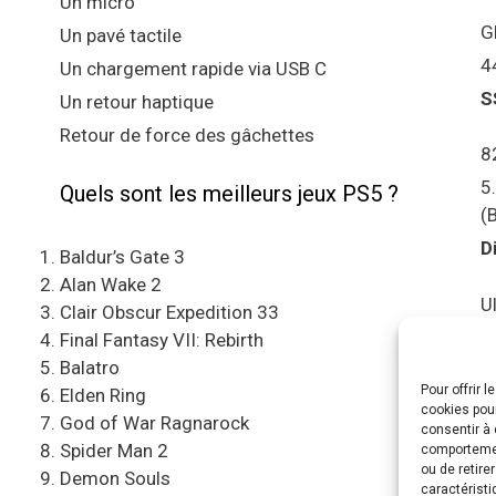
Un micro
G
Un pavé tactile
4
Un chargement rapide via USB C
S
Un retour haptique
Retour de force des gâchettes
8
5
Quels sont les meilleurs jeux PS5 ?
(
D
Baldur’s Gate 3
Alan Wake 2
U
Clair Obscur Expedition 33
S
Final Fantasy VII: Rebirth
Balatro
Pour offrir 
C
Elden Ring
cookies pour
e
God of War Ragnarock
consentir à 
Spider Man 2
comportement
A
ou de retire
Demon Souls
caractéristi