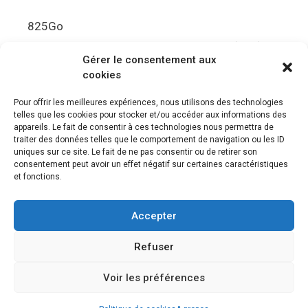
825Go
5.5Gbit/s de bande passante en lecture (Brut)
Gérer le consentement aux
Disque de jeu PS5
cookies
Ultra HD Blu-ray™, jusqu’à 100Go/disque
Pour offrir les meilleures expériences, nous utilisons des technologies
telles que les cookies pour stocker et/ou accéder aux informations des
Sortie vidéo
appareils. Le fait de consentir à ces technologies nous permettra de
traiter des données telles que le comportement de navigation ou les ID
uniques sur ce site. Le fait de ne pas consentir ou de retirer son
Compatibilité avec les téléviseurs 4K 120Hz et
consentement peut avoir un effet négatif sur certaines caractéristiques
8K, VRR (spécification HDMI v. 2.1)
et fonctions.
Audio
Accepter
“Tempest” 3D AudioTec
Refuser
Voir les préférences
© 2026 Le meilleur des jeux PS4, Playstation 5 et PSVR
•
Construit avec
GeneratePress