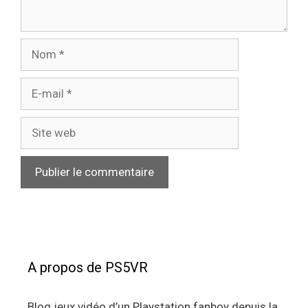
Nom
E-
mail
Site
web
A propos de PS5VR
Blog jeux vidéo d’un Playstation fanboy depuis la