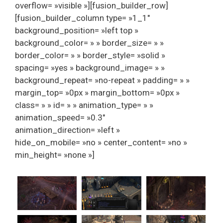
overflow= »visible »][fusion_builder_row]
[fusion_builder_column type= »1_1″
background_position= »left top »
background_color= » » border_size= » »
border_color= » » border_style= »solid »
spacing= »yes » background_image= » »
background_repeat= »no-repeat » padding= » »
margin_top= »0px » margin_bottom= »0px »
class= » » id= » » animation_type= » »
animation_speed= »0.3″
animation_direction= »left »
hide_on_mobile= »no » center_content= »no »
min_height= »none »]