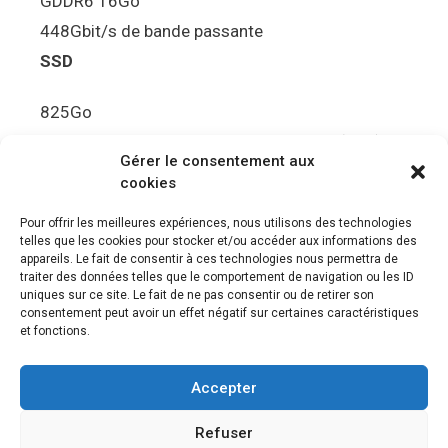
GDDR6 16Go
448Gbit/s de bande passante
SSD
825Go
5.5Gbit/s de bande passante en lecture (Brut)
Gérer le consentement aux
Disque de jeu PS5
cookies
Ultra HD Blu-ray™, jusqu’à 100Go/disque
Pour offrir les meilleures expériences, nous utilisons des technologies
telles que les cookies pour stocker et/ou accéder aux informations des
Sortie vidéo
appareils. Le fait de consentir à ces technologies nous permettra de
traiter des données telles que le comportement de navigation ou les ID
uniques sur ce site. Le fait de ne pas consentir ou de retirer son
Compatibilité avec les téléviseurs 4K 120Hz et
consentement peut avoir un effet négatif sur certaines caractéristiques
8K, VRR (spécification HDMI v. 2.1)
et fonctions.
Audio
Accepter
“Tempest” 3D AudioTec
Refuser