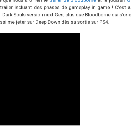
e que nous a offert le
trailer de Bloodborne
et le jouissif
G
trailer incluant des phases de gameplay in game ! C’est
ark Souls version next Gen, plus que Bloodborne qui s’orien
aussi me jeter sur Deep Down dès sa sortie sur PS4.