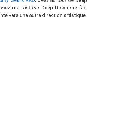
uilty Gears XRD
, c’est au tour de Deep
 assez marrant car Deep Down me fait
te vers une autre direction artistique.