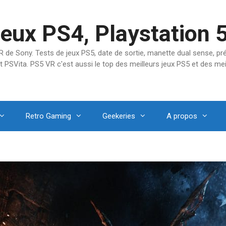
jeux PS4, Playstation 
SVR de Sony. Tests de jeux PS5, date de sortie, manette dual sense, 
t PSVita. PS5 VR c'est aussi le top des meilleurs jeux PS5 et des mei
Retro Gaming
Geekeries
A propos