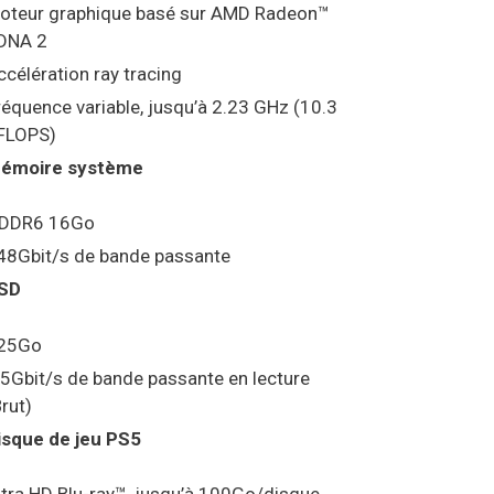
oteur graphique basé sur AMD Radeon™
DNA 2
ccélération ray tracing
réquence variable, jusqu’à 2.23 GHz (10.3
FLOPS)
émoire système
DDR6 16Go
48Gbit/s de bande passante
SD
25Go
.5Gbit/s de bande passante en lecture
Brut)
isque de jeu PS5