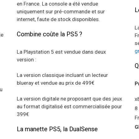
en France. La console a été vendue
L
uniquement sur pré-commande et sur
internet, faute de stock disponibles.
L
Combine coûte la PS5 ?
je
F
s
g
La Playstation 5 est vendue dans deux
version :
Q
La version classique incluant un lecteur
blueray et vendue au prix de 499€
P
au
La version digitale ne proposant que des jeux
x
au format digitalisé est commercialisée pour
8
399€
F
G
La manette PS5, la DualSense