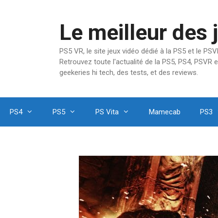
Aller
au
Le meilleur des 
contenu
PS5 VR, le site jeux vidéo dédié à la PS5 et le P
Retrouvez toute l'actualité de la PS5, PS4, PSVR e
geekeries hi tech, des tests, et des reviews.
PS4
PS5
PS Vita
Mamecab
PS3