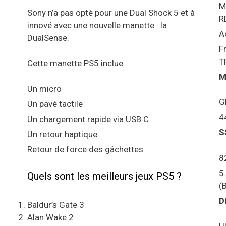
M
Sony n’a pas opté pour une Dual Shock 5 et à
R
innové avec une nouvelle manette : la
A
DualSense.
F
T
Cette manette PS5 inclue :
M
Un micro
G
Un pavé tactile
4
Un chargement rapide via USB C
S
Un retour haptique
Retour de force des gâchettes
8
5
Quels sont les meilleurs jeux PS5 ?
(
D
Baldur’s Gate 3
Alan Wake 2