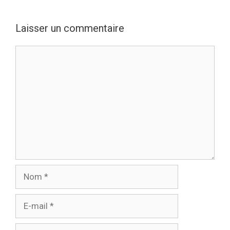
Laisser un commentaire
Commentaire
Nom
E-
mail
Site