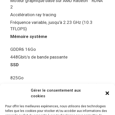
Moteur graphique basé sur AMD Radeon™ RDNA
2
Accélération ray tracing
Fréquence variable, jusqu’à 2.23 GHz (10.3
TFLOPS)
Mémoire système
GDDR6 16Go
448Gbit/s de bande passante
SSD
825Go
5.5Gbit/s de bande passante en lecture (Brut)
Gérer le consentement aux
Disque de jeu PS5
cookies
Ultra HD Blu-ray™, jusqu’à 100Go/disque
Pour offrir les meilleures expériences, nous utilisons des technologies
telles que les cookies pour stocker et/ou accéder aux informations des
Sortie vidéo