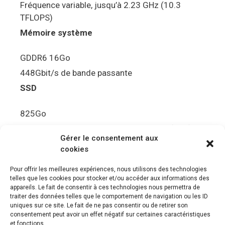
Fréquence variable, jusqu’à 2.23 GHz (10.3
TFLOPS)
Mémoire système
GDDR6 16Go
448Gbit/s de bande passante
SSD
825Go
5.5Gbit/s de bande passante en lecture (Brut)
Gérer le consentement aux
Disque de jeu PS5
cookies
Ultra HD Blu-ray™, jusqu’à 100Go/disque
Pour offrir les meilleures expériences, nous utilisons des technologies
telles que les cookies pour stocker et/ou accéder aux informations des
Sortie vidéo
appareils. Le fait de consentir à ces technologies nous permettra de
traiter des données telles que le comportement de navigation ou les ID
uniques sur ce site. Le fait de ne pas consentir ou de retirer son
Compatibilité avec les téléviseurs 4K 120Hz et
consentement peut avoir un effet négatif sur certaines caractéristiques
8K, VRR (spécification HDMI v. 2.1)
et fonctions.