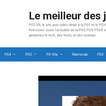
Aller
au
Le meilleur des 
contenu
PS5 VR, le site jeux vidéo dédié à la PS5 et le P
Retrouvez toute l'actualité de la PS5, PS4, PSVR e
geekeries hi tech, des tests, et des reviews.
PS4
PS5
PS Vita
Mamecab
PS3