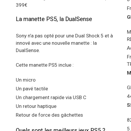
399€
F
G
La manette PS5, la DualSense
M
Sony n’a pas opté pour une Dual Shock 5 et à
R
innové avec une nouvelle manette : la
A
DualSense.
F
T
Cette manette PS5 inclue :
M
Un micro
G
Un pavé tactile
4
Un chargement rapide via USB C
S
Un retour haptique
Retour de force des gâchettes
8
5
Quels sont les meilleurs jeux PS5 ?