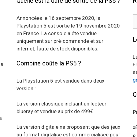
Quelle est la date de sortie de la PS5 ?
R
R
Annoncées le 16 septembre 2020, la
Playstation 5 est sortie le 19 novembre 2020
en France. La console a été vendue
L
uniquement sur pré-commande et sur
internet, faute de stock disponibles.
L
Combine coûte la PS5 ?
je
F
s
g
La Playstation 5 est vendue dans deux
version :
Q
La version classique incluant un lecteur
blueray et vendue au prix de 499€
P
au
La version digitale ne proposant que des jeux
x
au format digitalisé est commercialisée pour
8