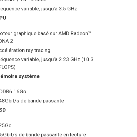
réquence variable, jusqu’à 3.5 GHz
PU
oteur graphique basé sur AMD Radeon™
DNA 2
ccélération ray tracing
réquence variable, jusqu’à 2.23 GHz (10.3
FLOPS)
émoire système
DDR6 16Go
48Gbit/s de bande passante
SD
25Go
.5Gbit/s de bande passante en lecture