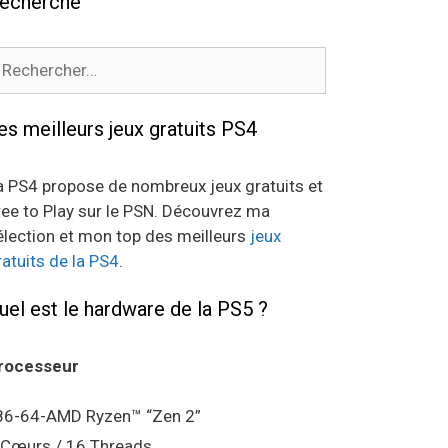
echerche
echercher :
es meilleurs jeux gratuits PS4
a PS4 propose de nombreux jeux gratuits et
ree to Play sur le PSN. Découvrez ma
élection et mon top des meilleurs
jeux
ratuits de la PS4
.
uel est le hardware de la PS5 ?
rocesseur
86-64-AMD Ryzen™ “Zen 2”
 Cœurs / 16 Threads