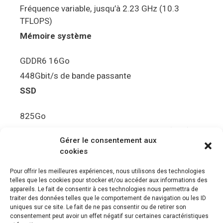
Fréquence variable, jusqu’à 2.23 GHz (10.3
TFLOPS)
Mémoire système
GDDR6 16Go
448Gbit/s de bande passante
SSD
825Go
5.5Gbit/s de bande passante en lecture (Brut)
Gérer le consentement aux
Disque de jeu PS5
cookies
Ultra HD Blu-ray™, jusqu’à 100Go/disque
Pour offrir les meilleures expériences, nous utilisons des technologies
telles que les cookies pour stocker et/ou accéder aux informations des
Sortie vidéo
appareils. Le fait de consentir à ces technologies nous permettra de
traiter des données telles que le comportement de navigation ou les ID
uniques sur ce site. Le fait de ne pas consentir ou de retirer son
Compatibilité avec les téléviseurs 4K 120Hz et
consentement peut avoir un effet négatif sur certaines caractéristiques